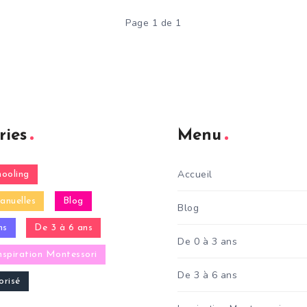
Page 1 de 1
ries
Menu
Accueil
ooling
anuelles
Blog
Blog
ns
De 3 à 6 ans
De 0 à 3 ans
nspiration Montessori
De 3 à 6 ans
risé