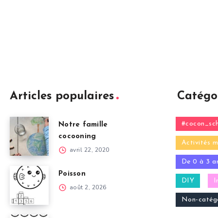
Articles populaires
Catégo
#cocon_sch
Notre famille
cocooning
Activités m
avril 22, 2020
De 0 à 3 a
Poisson
DIY
I
août 2, 2026
Non-catégo