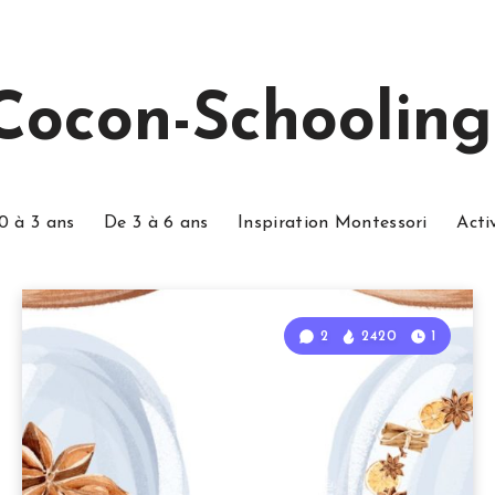
Cocon-Schooling
0 à 3 ans
De 3 à 6 ans
Inspiration Montessori
Acti
2
2420
1