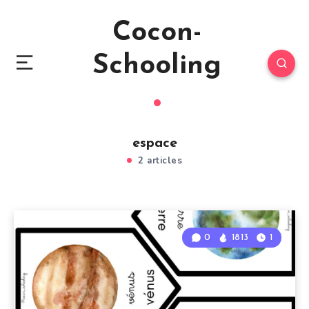
Cocon-
Schooling
espace
2 articles
0
1813
1