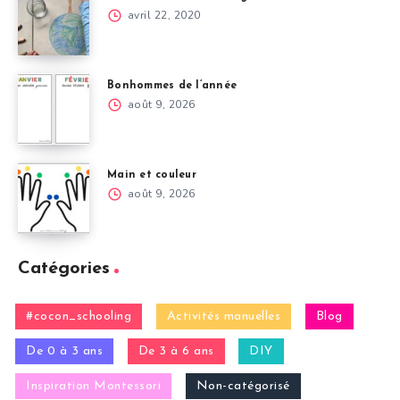
avril 22, 2020
Bonhommes de l’année
août 9, 2026
Main et couleur
août 9, 2026
Catégories
#cocon_schooling
Activités manuelles
Blog
De 0 à 3 ans
De 3 à 6 ans
DIY
Inspiration Montessori
Non-catégorisé