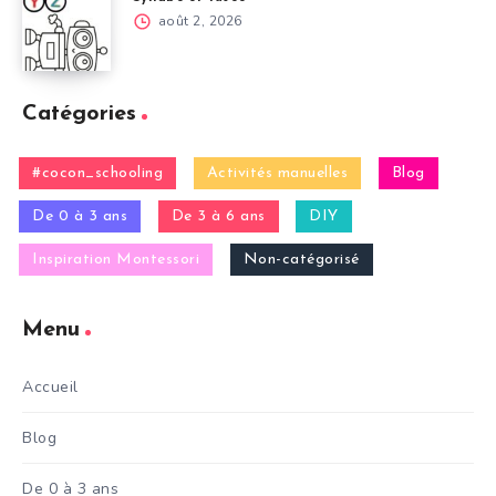
août 2, 2026
Catégories
#cocon_schooling
Activités manuelles
Blog
De 0 à 3 ans
De 3 à 6 ans
DIY
Inspiration Montessori
Non-catégorisé
Menu
Accueil
Blog
De 0 à 3 ans