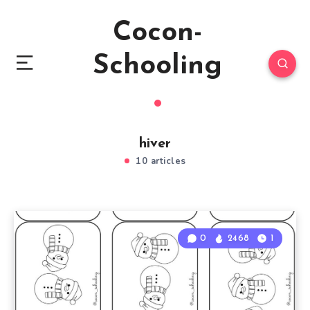
Cocon-
Schooling
hiver
10 articles
0
2468
1