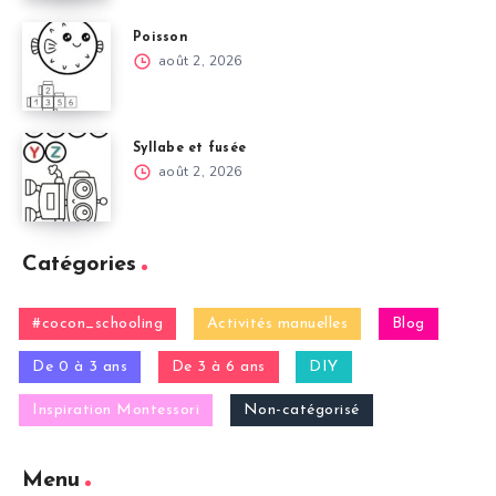
Poisson
août 2, 2026
Syllabe et fusée
août 2, 2026
Catégories
#cocon_schooling
Activités manuelles
Blog
De 0 à 3 ans
De 3 à 6 ans
DIY
Inspiration Montessori
Non-catégorisé
Menu