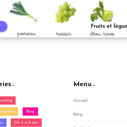
Fruits et lég
t
ries
Menu
Accueil
ooling
anuelles
Blog
Blog
ns
De 3 à 6 ans