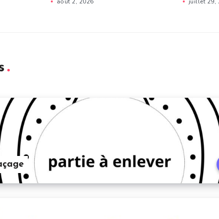
août 2, 2026
juillet 29,
s
açage