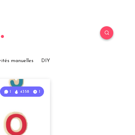
vités manuelles
DIY
1
4358
1