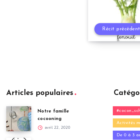
Récit précéden
Articles populaires
Catégo
#cocon_sch
Notre famille
cocooning
Activités m
avril 22, 2020
De 0 à 3 a