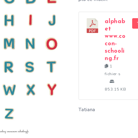
alphab
et
www.co
con-
schooli
ng.fr
1
fichier·s
853.15 KB
Tatiana