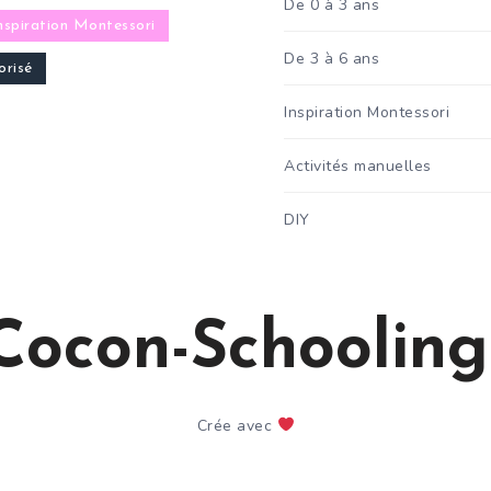
De 0 à 3 ans
nspiration Montessori
De 3 à 6 ans
risé
Inspiration Montessori
Activités manuelles
DIY
Cocon-Schooling
Crée avec