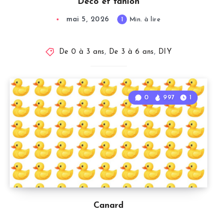
Deco et fanion
mai 5, 2026
1
Min. à lire
De 0 à 3 ans
,
De 3 à 6 ans
,
DIY
0
997
1
Canard