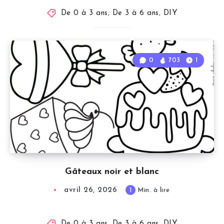
De 0 à 3 ans
,
De 3 à 6 ans
,
DIY
0
703
1
Gâteaux noir et blanc
avril 26, 2026
1
Min. à lire
De 0 à 3 ans
,
De 3 à 6 ans
,
DIY