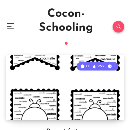
Cocon-
Schooling
0
992
1