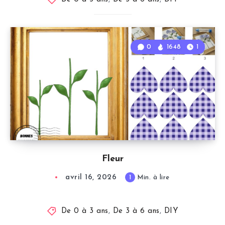
0
1648
1
Fleur
avril 16, 2026
1
Min. à lire
De 0 à 3 ans
,
De 3 à 6 ans
,
DIY