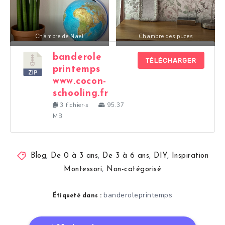
Chambre de Naël
Chambre des puces
banderole
TÉLÉCHARGER
printemps
www.cocon-
schooling.fr
3 fichier·s
95.37
MB
Blog
,
De 0 à 3 ans
,
De 3 à 6 ans
,
DIY
,
Inspiration
Montessori
,
Non-catégorisé
banderoleprintemps
Étiqueté dans :