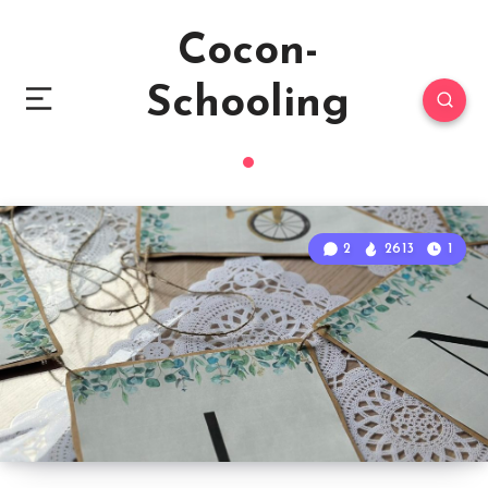
Cocon-
Schooling
2
2613
1