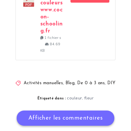
couleurs
www.coc
on-
schoolin
g.fr
1 fichier·s
84.69
KB
Activités manuelles
,
Blog
,
De 0 à 3 ans
,
DIY
couleur
fleur
,
Étiqueté dans :
Afficher les commentaires