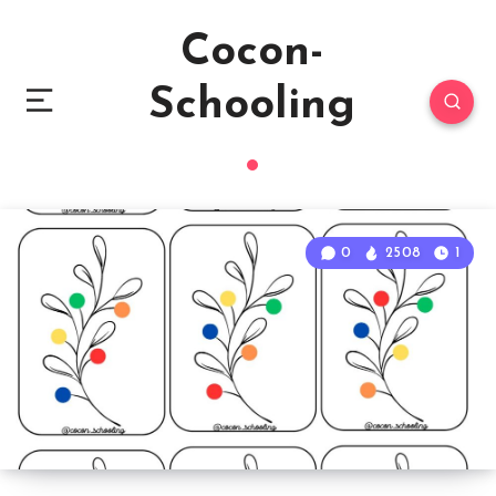
Cocon-
Schooling
0
2508
1