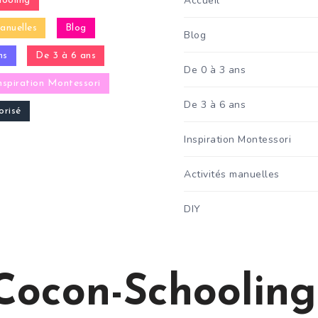
Accueil
ooling
anuelles
Blog
Blog
ns
De 3 à 6 ans
De 0 à 3 ans
nspiration Montessori
De 3 à 6 ans
risé
Inspiration Montessori
Activités manuelles
DIY
Cocon-Schooling