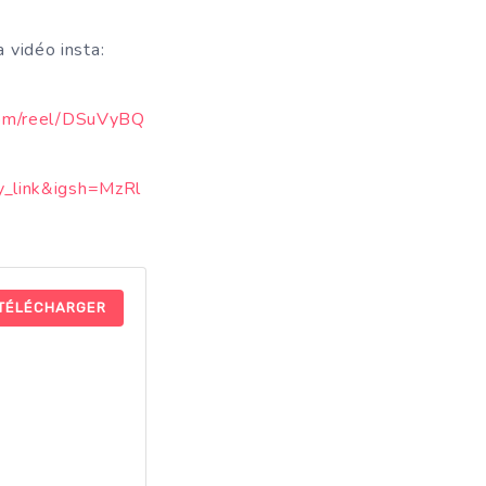
la vidéo insta:
com/reel/DSuVyBQ
_link&igsh=MzRl
TÉLÉCHARGER