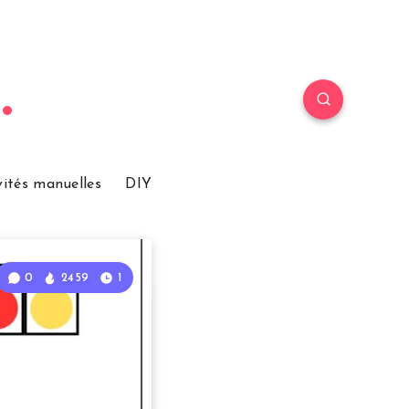
vités manuelles
DIY
0
2459
1