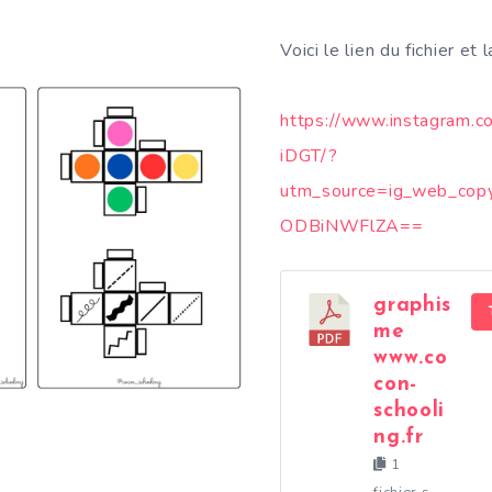
Voici le lien du fichier et 
https://www.instagram.
iDGT/?
utm_source=ig_web_copy
ODBiNWFlZA==
graphis
me
www.co
con-
schooli
ng.fr
1
fichier·s