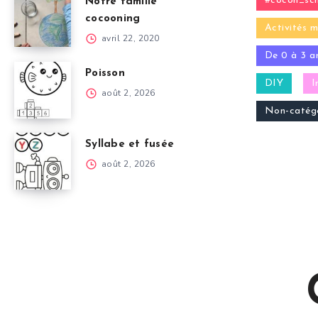
#cocon_sch
Notre famille
cocooning
Activités m
avril 22, 2020
De 0 à 3 a
Poisson
DIY
I
août 2, 2026
Non-catégo
Syllabe et fusée
août 2, 2026