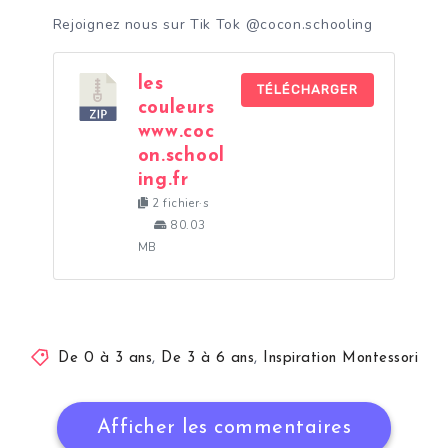
Rejoignez nous sur Tik Tok @cocon.schooling
les
TÉLÉCHARGER
couleurs
www.coc
on.school
ing.fr
2 fichier·s
80.03
MB
De 0 à 3 ans
,
De 3 à 6 ans
,
Inspiration Montessori
Afficher les commentaires