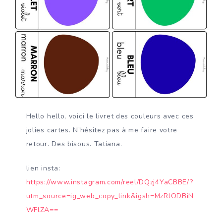
Hello hello, voici le livret des couleurs avec ces
jolies cartes. N’hésitez pas à me faire votre
retour. Des bisous. Tatiana.
lien insta:
https://www.instagram.com/reel/DQzj4YaCBBE/?
utm_source=ig_web_copy_link&igsh=MzRlODBiN
WFlZA==