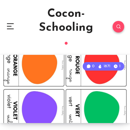
Cocon-
Schooling
0
1871
1