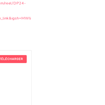
com/reel/DP24-
y_link&igsh=MWli
TÉLÉCHARGER