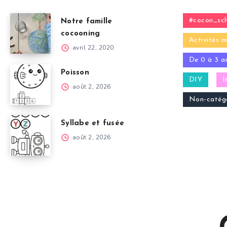
#cocon_sch
Notre famille
cocooning
Activités m
avril 22, 2020
De 0 à 3 a
Poisson
DIY
I
août 2, 2026
Non-catégo
Syllabe et fusée
août 2, 2026