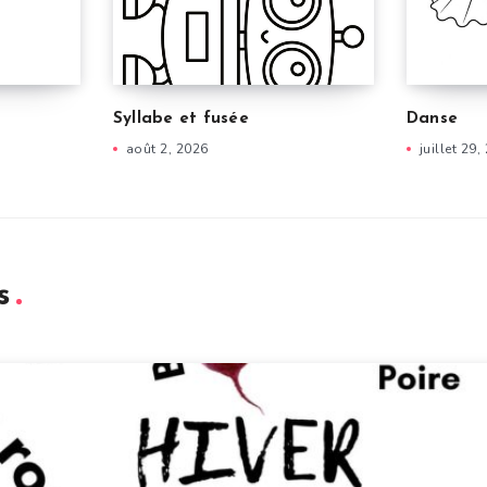
Syllabe et fusée
Danse
août 2, 2026
juillet 29,
s