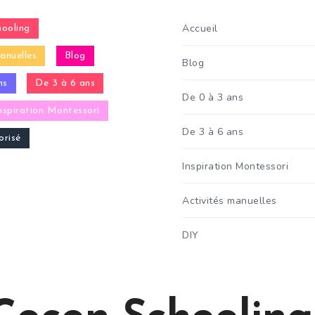
Accueil
ooling
anuelles
Blog
Blog
ns
De 3 à 6 ans
De 0 à 3 ans
nspiration Montessori
De 3 à 6 ans
risé
Inspiration Montessori
Activités manuelles
DIY