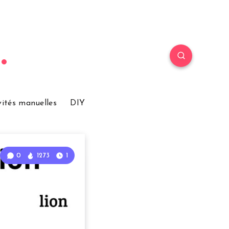
vités manuelles
DIY
0
1273
1