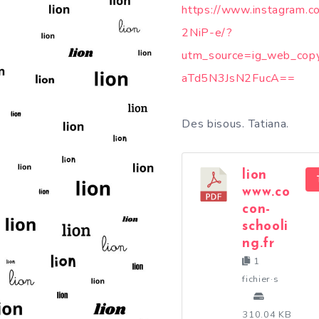
https://www.instagram.
2NiP-e/?
utm_source=ig_web_cop
aTd5N3JsN2FucA==
Des bisous. Tatiana.
lion
www.co
con-
schooli
ng.fr
1
fichier·s
310.04 KB