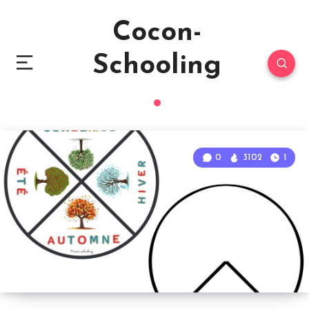
Cocon-
Schooling
0
3102
1