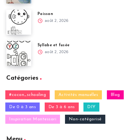
Poisson
août 2, 2026
Syllabe et fusée
août 2, 2026
Catégories
#cocon_schooling
Activités manuelles
Blog
De 0 à 3 ans
De 3 à 6 ans
DIY
Inspiration Montessori
Non-catégorisé
Menu