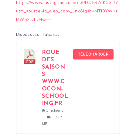
https://www.instagram.com/reel/DO5S7oKCGIi/?
utm_source=ig_web_copy_link&igsh=MTI0YWNr
MW52czhzMw==
Bisousssss. Tatiana.
ROUE
TÉLÉCHARGER
DES
SAISON
S
WWW.C
OCON-
SCHOOL
ING.FR
1 fichier·s
10.17
MB