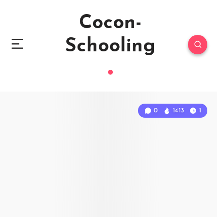
Cocon-
Schooling
0
1413
1