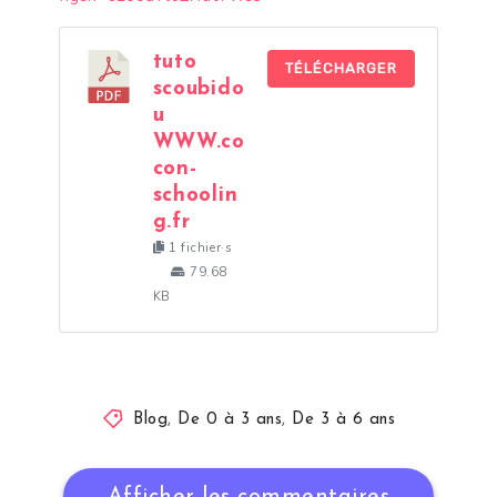
tuto
TÉLÉCHARGER
scoubido
u
WWW.co
con-
schoolin
g.fr
1 fichier·s
79.68
KB
Blog
,
De 0 à 3 ans
,
De 3 à 6 ans
Afficher les commentaires