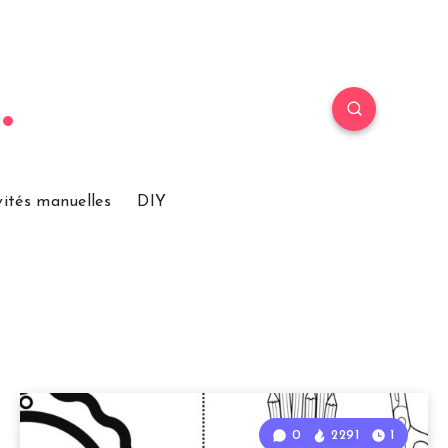
vités manuelles
DIY
0
2291
1