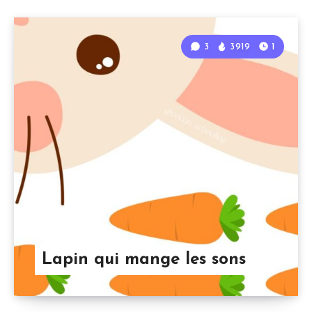
3
3919
1
Lapin qui mange les sons