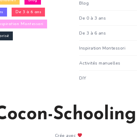
anuelles
Blog
Blog
ns
De 3 à 6 ans
De 0 à 3 ans
nspiration Montessori
De 3 à 6 ans
risé
Inspiration Montessori
Activités manuelles
DIY
Cocon-Schooling
Crée avec