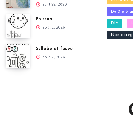
Activités m
avril 22, 2020
De 0 à 3 a
Poisson
DIY
I
août 2, 2026
Non-catégo
Syllabe et fusée
août 2, 2026