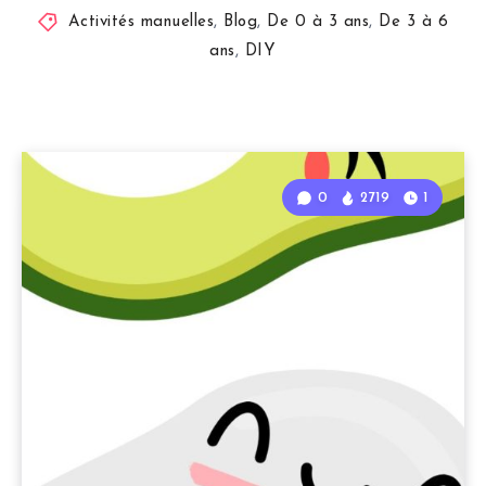
Activités manuelles
,
Blog
,
De 0 à 3 ans
,
De 3 à 6
ans
,
DIY
0
2719
1