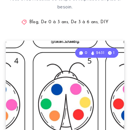
besoin.
Blog
,
De 0 à 3 ans
,
De 3 à 6 ans
,
DIY
0
2631
1