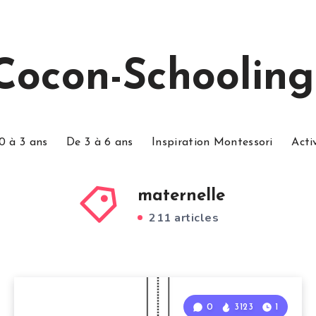
Cocon-Schooling
0 à 3 ans
De 3 à 6 ans
Inspiration Montessori
Acti
maternelle
211 articles
0
3123
1