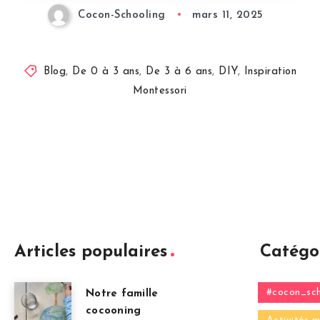
Cocon-Schooling
mars 11, 2025
Blog
,
De 0 à 3 ans
,
De 3 à 6 ans
,
DIY
,
Inspiration
Montessori
Articles populaires
Catégo
#cocon_sch
Notre famille
cocooning