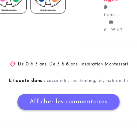
1
fichier·s
81.05 KB
De 0 à 3 ans
,
De 3 à 6 ans
,
Inspiration Montessori
,
,
,
coccinelle
coschooling
ief
maternelle
Étiqueté dans :
Afficher les commentaires