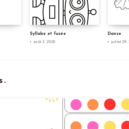
Syllabe et fusée
Danse
août 2, 2026
juillet 29,
s