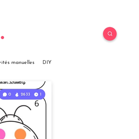
vités manuelles
DIY
0
2633
1