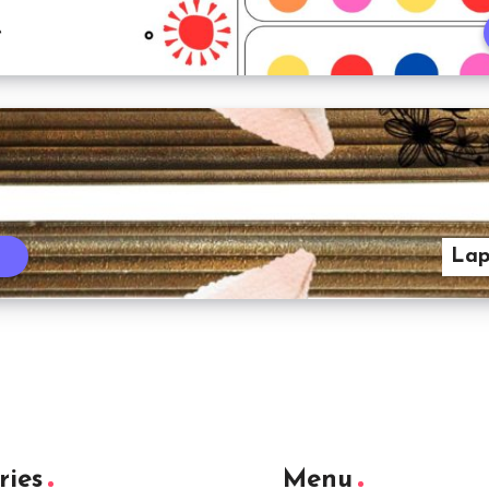
e
Lap
t
ries
Menu