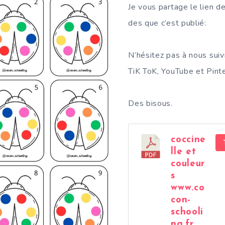
Je vous partage le lien de
des que c’est publié:
N’hésitez pas à nous suiv
TiK ToK, YouTube et Pinte
Des bisous.
coccine
lle et
couleur
s
www.co
con-
schooli
ng.fr