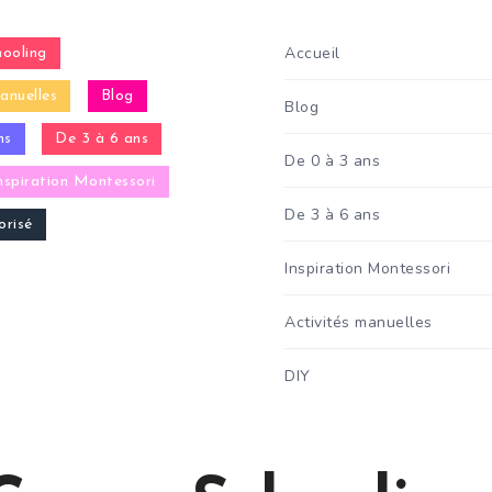
Accueil
ooling
anuelles
Blog
Blog
ns
De 3 à 6 ans
De 0 à 3 ans
nspiration Montessori
De 3 à 6 ans
risé
Inspiration Montessori
Activités manuelles
DIY