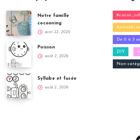
#cocon_sch
Notre famille
cocooning
Activités m
avril 22, 2020
De 0 à 3 a
Poisson
DIY
I
août 2, 2026
Non-catégo
Syllabe et fusée
août 2, 2026