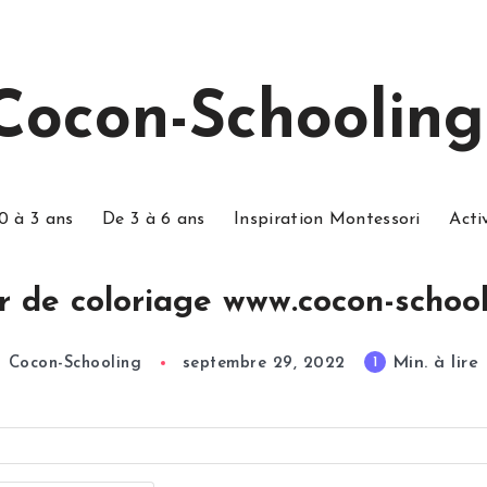
Cocon-Schooling
0 à 3 ans
De 3 à 6 ans
Inspiration Montessori
Acti
r de coloriage www.cocon-school
Min. à lire
1
Cocon-Schooling
septembre 29, 2022