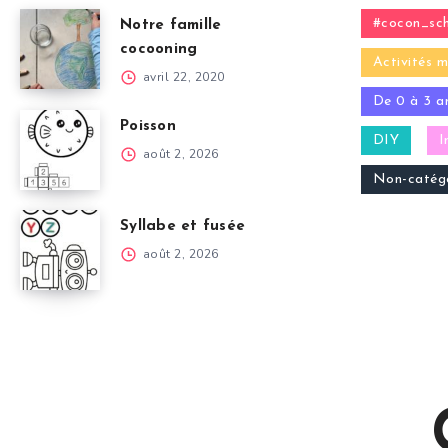
#cocon_sch
Notre famille
cocooning
Activités m
avril 22, 2020
De 0 à 3 a
Poisson
DIY
I
août 2, 2026
Non-catégo
Syllabe et fusée
août 2, 2026