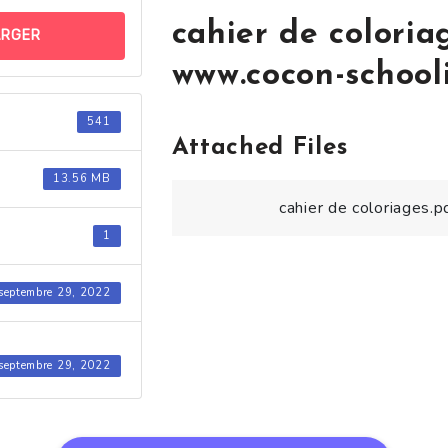
cahier de coloria
ARGER
www.cocon-schooli
541
Attached Files
13.56 MB
cahier de coloriages.p
1
septembre 29, 2022
septembre 29, 2022