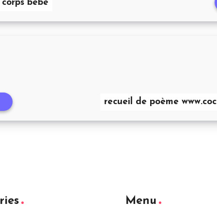
 corps bébé
recueil de poème www.coco
t
ries
Menu