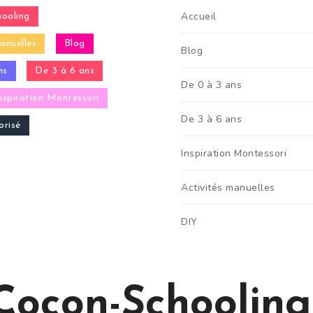
Accueil
ooling
anuelles
Blog
Blog
ns
De 3 à 6 ans
De 0 à 3 ans
nspiration Montessori
De 3 à 6 ans
risé
Inspiration Montessori
Activités manuelles
DIY
Cocon-Schooling