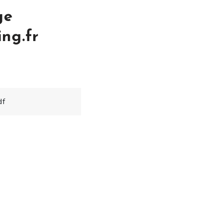
ge
ng.fr
df