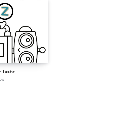
t fusée
026