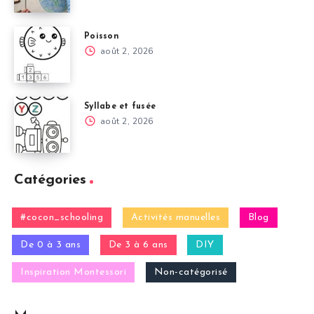
Poisson
août 2, 2026
Syllabe et fusée
août 2, 2026
Catégories
#cocon_schooling
Activités manuelles
Blog
De 0 à 3 ans
De 3 à 6 ans
DIY
Inspiration Montessori
Non-catégorisé