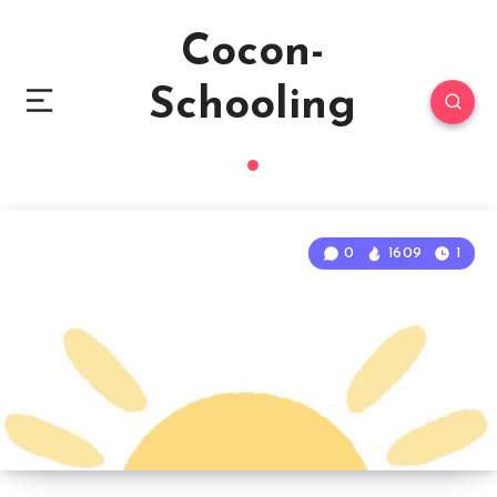
Cocon-
Schooling
0
1609
1