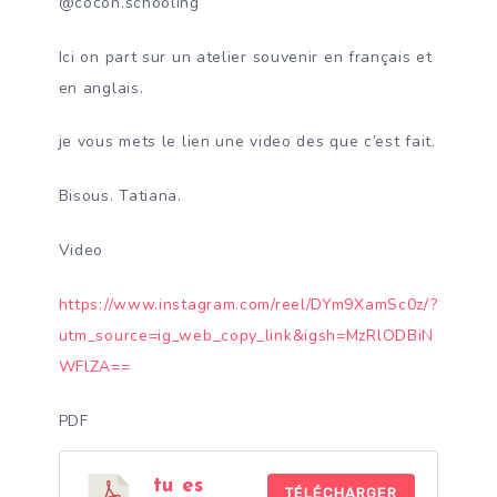
@cocon.schooling
Ici on part sur un atelier souvenir en français et
en anglais.
je vous mets le lien une video des que c’est fait.
Bisous. Tatiana.
Video
https://www.instagram.com/reel/DYm9XamSc0z/?
utm_source=ig_web_copy_link&igsh=MzRlODBiN
WFlZA==
PDF
tu es
TÉLÉCHARGER