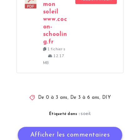
mon
soleil
www.coc
on-
schoolin
g.fr
1 fichier·s
12.17
MB
De 0 à 3 ans
,
De 3 à 6 ans
,
DIY
soeil
Étiqueté dans :
Afficher les commentaires