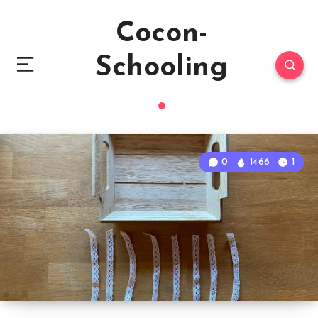
Cocon-
Schooling
0
1466
1