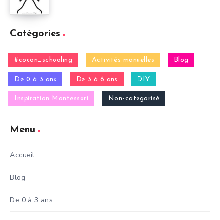
Catégories
#cocon_schooling
Activités manuelles
Blog
De 0 à 3 ans
De 3 à 6 ans
DIY
Inspiration Montessori
Non-catégorisé
Menu
Accueil
Blog
De 0 à 3 ans